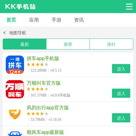
首页
应用
手游
资讯
安卓应用
安卓游戏
地图导航
系统工具
交友聊天
影音播放
最新
推荐
排行
小说漫画
学习教育
效率办公
拼车app手机版
进入
123.20MB
v9.5.13
拍摄美化
生活服务
浏览下载
万顺叫车官方版
进入
运动健身
地图导航
网络购物
167.57MB
v6.9.6手机版
风韵出行app官方版
金融理财
新闻资讯
游戏辅助
进入
53.79MB
v5.10.16
安卓其它
顺风车app最新版