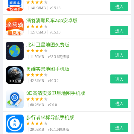
进入
141.98MB
v9.5.13
滴答滴顺风车app安卓版
进入
127.05MB
v8.5.13
北斗卫星地图免费版
进入
11.50MB
v33.3.6高清版
奥维实景地图手机版
进入
42.84MB
v10.3.2
3D高清实景卫星地图手机版
进入
60.26MB
v7.0.0
步行者坐标导航手机版
进入
29.58MB
v10.1.6最新版