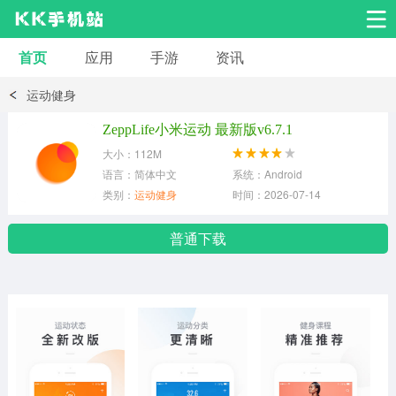
首页
应用
手游
资讯
安卓应用
安卓游戏
运动健身
系统工具
交友聊天
影音播放
ZeppLife小米运动 最新版v6.7.1
大小：112M
小说漫画
学习教育
效率办公
语言：简体中文
系统：Android
类别：
运动健身
时间：2026-07-14
拍摄美化
生活服务
浏览下载
普通下载
运动健身
地图导航
网络购物
金融理财
新闻资讯
游戏辅助
安卓其它