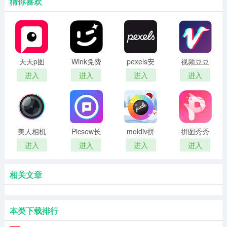
猜你喜欢
天天p图
Wink免费
pexels安
视频豆豆
app手机
版
卓版
进入
进入
进入
进入
版
美人相机
Picsew长
moldiv拼
拼图秀秀
免费版
拼图
图相机
进入
进入
进入
进入
相关文章
本类下载排行