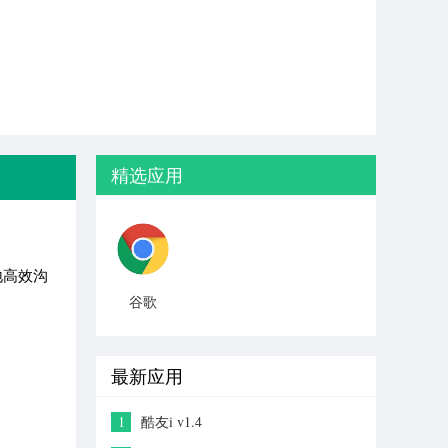
精选应用
地高效沟
谷歌
chrome浏
览器安卓
最新
最新应用
1
酷友i v1.4