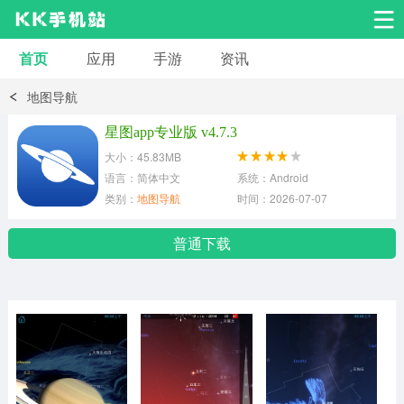
首页
应用
手游
资讯
安卓应用
安卓游戏
地图导航
系统工具
交友聊天
影音播放
星图app专业版 v4.7.3
大小：45.83MB
小说漫画
学习教育
效率办公
语言：简体中文
系统：Android
类别：
地图导航
时间：2026-07-07
拍摄美化
生活服务
浏览下载
普通下载
运动健身
地图导航
网络购物
金融理财
新闻资讯
游戏辅助
安卓其它