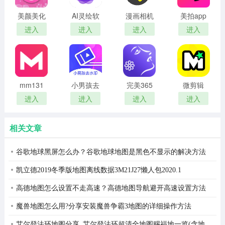
美颜美化
AI灵绘软
漫画相机
美拍app
相机
件
免费版
最新版
进入
进入
进入
进入
mm131
小男孩去
完美365
微剪辑
水印
进入
进入
进入
进入
相关文章
谷歌地球黑屏怎么办？谷歌地球地图是黑色不显示的解决方法
凯立德2019冬季版地图离线数据3M21J27懒人包2020.1
高德地图怎么设置不走高速？高德地图导航避开高速设置方法
魔兽地图怎么用?分享安装魔兽争霸3地图的详细操作方法
艾尔登法环地图分享_艾尔登法环超清全地图赐福地一览(含地