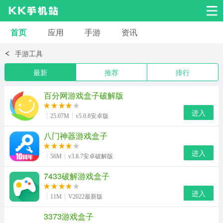
首页
应用
手游
资讯
安卓应用
安卓游戏
手游工具
系统工具
交友聊天
影音播放
最新
推荐
排行
小说漫画
学习教育
效率办公
百分网游戏盒子破解版
进入
25.07M
v5.0.8安卓版
拍摄美化
生活服务
浏览下载
八门神器游戏盒子
进入
运动健身
地图导航
网络购物
56M
v3.8.7安卓破解版
7433破解游戏盒子
金融理财
新闻资讯
游戏辅助
进入
11M
V2022最新版
安卓其它
模拟经营
3373游戏盒子