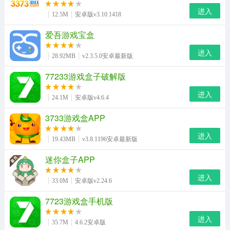
进入
12.5M
安卓版v3.10.1418
角色扮演
动作游戏
益智休闲
爱吾游戏宝盒
进入
策略塔防
飞行射击
冒险解谜
28.92MB
v2.3.5.0安卓最新版
77233游戏盒子破解版
体育竞技
音乐游戏
赛车竞速
进入
24.1M
安卓版v4.6.4
手游工具
其它手游
3733游戏盒APP
进入
19.43MB
v3.8.1196安卓最新版
迷你盒子APP
进入
33.0M
安卓版v2.24.6
7723游戏盒手机版
进入
35.7M
4.6.2安卓版