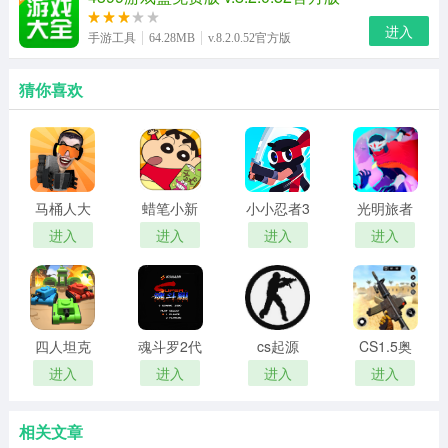
进入
手游工具
64.28MB
v.8.2.0.52官方版
猜你喜欢
马桶人大
蜡笔小新
小小忍者3
光明旅者
战
跑酷
免费版
内置菜单
进入
进入
进入
进入
版
四人坦克
魂斗罗2代
cs起源
CS1.5奥
大战手游
美
进入
进入
进入
进入
相关文章