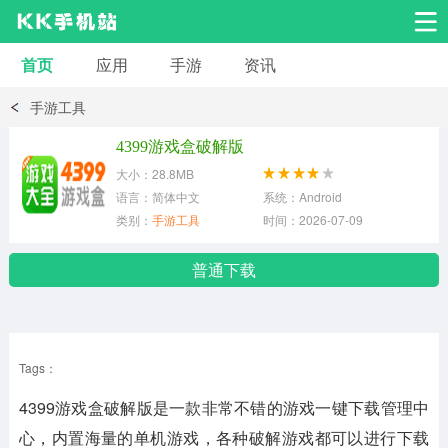
首页
应用
手游
资讯
安卓应用
安卓游戏
手游工具
系统工具
交友聊天
影音播放
4399游戏盒破解版
大小：28.8MB
小说漫画
学习教育
效率办公
语言：简体中文
系统：Android
类别：
手游工具
时间：2026-07-09
拍摄美化
生活服务
浏览下载
普通下载
运动健身
地图导航
网络购物
Tags：
金融理财
新闻资讯
游戏辅助
4399游戏盒破解版是一款非常不错的游戏一键下载管理中
安卓其它
心，内置海量的单机游戏，各种破解游戏都可以进行下载