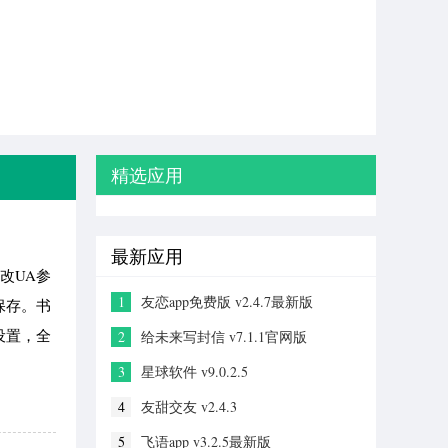
精选应用
最新应用
改UA参
1
友恋app免费版 v2.4.7最新版
保存。书
设置，全
2
给未来写封信 v7.1.1官网版
3
星球软件 v9.0.2.5
4
友甜交友 v2.4.3
5
飞语app v3.2.5最新版