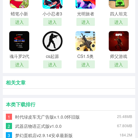
蜡笔小新
小小忍者3
光明旅者
四人坦克
跑酷
免费版
内置菜单
大战手游
进入
进入
进入
进入
版
魂斗罗2代
cs起源
CS1.5奥
师父游戏
美
进入
进入
进入
进入
相关文章
本类下载排行
1
时代绿皮车无广告版v.1.0.0怀旧版
25.48MB
2
武器店物语正式版v1.0.0
67.80MB
3
梦幻蛋糕店v2.9.14安卓最新版
184.2M