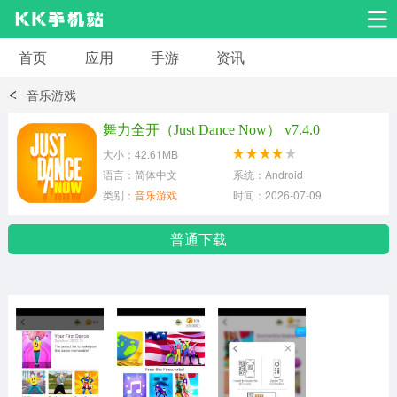
首页
应用
手游
资讯
安卓应用
安卓游戏
音乐游戏
系统工具
交友聊天
影音播放
舞力全开（Just Dance Now） v7.4.0
大小：42.61MB
小说漫画
学习教育
效率办公
语言：简体中文
系统：Android
类别：
音乐游戏
时间：2026-07-09
拍摄美化
生活服务
浏览下载
普通下载
运动健身
地图导航
网络购物
金融理财
新闻资讯
游戏辅助
安卓其它