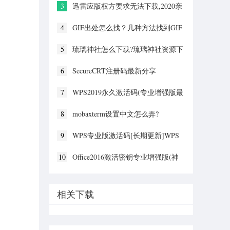
3
迅雷应版权方要求无法下载,2020亲
测能用下载敏感资源解决方法
4
GIF出处怎么找？几种方法找到GIF
出处
5
琉璃神社怎么下载?琉璃神社资源下
载方法详解
6
SecureCRT注册码最新分享
(SecureCRT激活码)2020
7
WPS2019永久激活码(专业增强版最
新终身授权序列号)
8
mobaxterm设置中文怎么弄?
mobaxterm设置中文教程
9
WPS专业版激活码[长期更新]WPS
激活码永久激活 2022.4
10
Office2016激活密钥专业增强版(神
Key)Office2016永久激活密钥[2022.3
更新]
相关下载