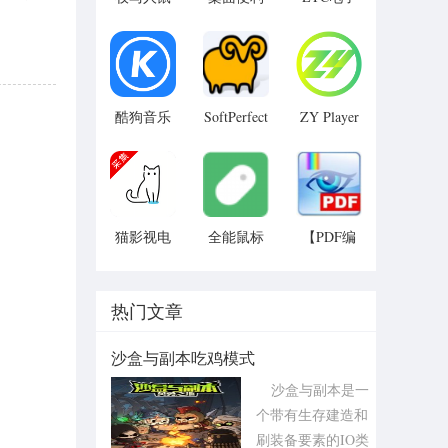
标驱动电
贴软件
发票台账
脑版
助手免费
版
酷狗音乐
SoftPerfect
ZY Player
RAM Disk
播放器官
中文版
方下载
猫影视电
全能鼠标
【PDF编
脑版(内置
按键精灵
辑软件下
源pc版)
载】PDF-
XChange
热门文章
Viewer
Pro
沙盒与副本吃鸡模式
沙盒与副本是一
个带有生存建造和
刷装备要素的IO类