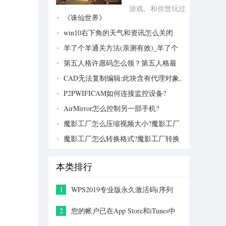
游戏。和你曾玩过
《诛仙世界》
的刷装备RPG类
win10右下角的天气和资讯怎么关闭
似，你的主要目的
就是反复击败敌
羊了个羊通关方法(亲测有效)_羊了个
羊通关教程[把难度降低]
人、升级刷装备，
第五人格许愿码怎么领？第五人格最
不过生存建造要素
新许愿码免费领取2022[可用]
CAD无法复制编辑:此块含有代理对象,
给了你更多的发挥
不能在块编辑器中进行编辑的解决方法
P2PWIFICAM如何连接监控设备?
空间。...
P2PWIFICAM使用方法
AirMirror怎么控制另一部手机?
AirMirror远程控制方法
魔影工厂怎么压缩视频大小?魔影工厂
压缩视频的方法
魔影工厂怎么转换格式?魔影工厂转换
视频格式的方法
本类排行
1
WPS2019专业版永久激活码(序列
号)+激活方法2021
2
您的帐户已在App Store和iTunes中
被禁用三种解决方法