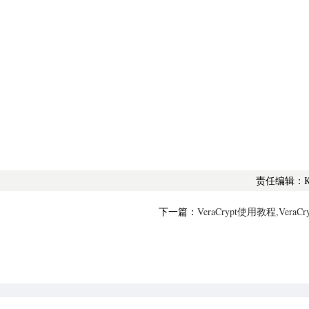
责任编辑：
下一篇：
VeraCrypt使用教程,VeraC
盘加密