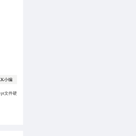
KK小编
rypt文件硬
使用教程