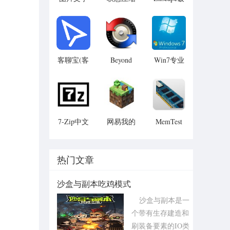
提取大师
解中文版
客聊宝(客
Beyond
Win7专业
Compare 4
服快速回
版永久激
复软件)
活工具
7-Zip中文
网易我的
MemTest
内存检测
美化版
世界正式
工具
版客户端
热门文章
沙盒与副本吃鸡模式
沙盒与副本是一
个带有生存建造和
刷装备要素的IO类