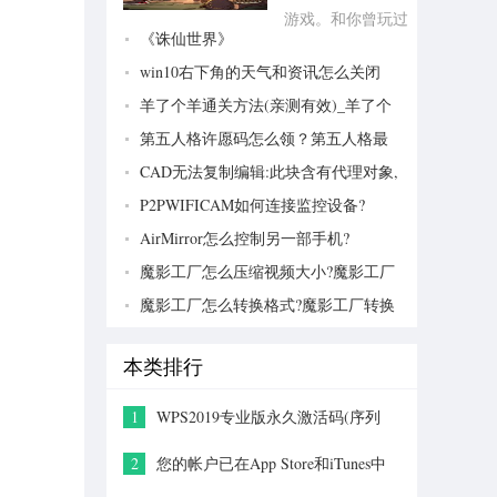
游戏。和你曾玩过
《诛仙世界》
的刷装备RPG类
win10右下角的天气和资讯怎么关闭
似，你的主要目的
就是反复击败敌
羊了个羊通关方法(亲测有效)_羊了个
羊通关教程[把难度降低]
人、升级刷装备，
第五人格许愿码怎么领？第五人格最
不过生存建造要素
新许愿码免费领取2022[可用]
CAD无法复制编辑:此块含有代理对象,
给了你更多的发挥
不能在块编辑器中进行编辑的解决方法
P2PWIFICAM如何连接监控设备?
空间。...
P2PWIFICAM使用方法
AirMirror怎么控制另一部手机?
AirMirror远程控制方法
魔影工厂怎么压缩视频大小?魔影工厂
压缩视频的方法
魔影工厂怎么转换格式?魔影工厂转换
视频格式的方法
本类排行
1
WPS2019专业版永久激活码(序列
号)+激活方法2021
2
您的帐户已在App Store和iTunes中
被禁用三种解决方法