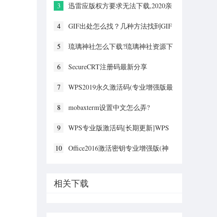
3
迅雷应版权方要求无法下载,2020亲
测能用下载敏感资源解决方法
4
GIF出处怎么找？几种方法找到GIF
出处
5
琉璃神社怎么下载?琉璃神社资源下
载方法详解
6
SecureCRT注册码最新分享
(SecureCRT激活码)2020
7
WPS2019永久激活码(专业增强版最
新终身授权序列号)
8
mobaxterm设置中文怎么弄?
mobaxterm设置中文教程
9
WPS专业版激活码[长期更新]WPS
。
激活码永久激活 2022.4
10
Office2016激活密钥专业增强版(神
Key)Office2016永久激活密钥[2022.3
更新]
相关下载