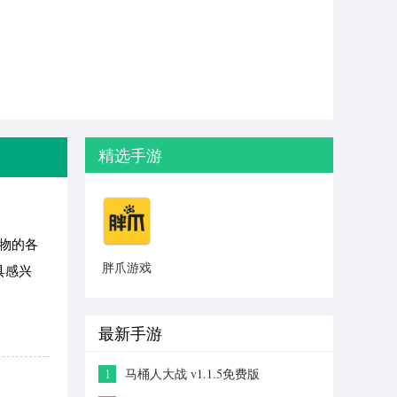
精选手游
物的各
胖爪游戏
具感兴
盒(BT游
戏盒)
最新手游
1
马桶人大战 v1.1.5免费版