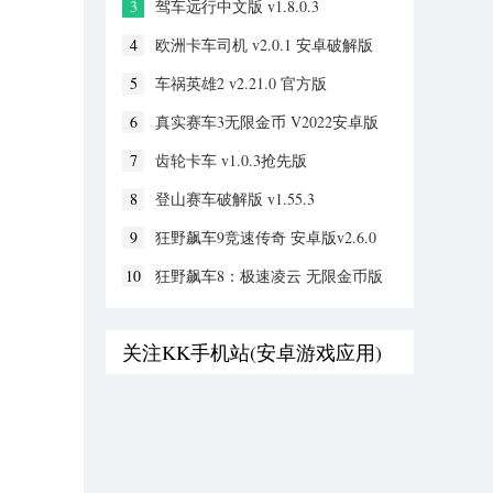
3
驾车远行中文版 v1.8.0.3
4
欧洲卡车司机 v2.0.1 安卓破解版
5
车祸英雄2 v2.21.0 官方版
6
真实赛车3无限金币 V2022安卓版
7
齿轮卡车 v1.0.3抢先版
8
登山赛车破解版 v1.55.3
9
狂野飙车9竞速传奇 安卓版v2.6.0
10
狂野飙车8：极速凌云 无限金币版
关注KK手机站(安卓游戏应用)