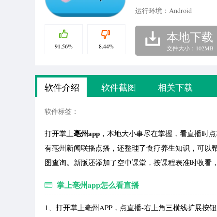
运行环境：Android
本地下载
91.56%
8.44%
文件大小：102MB
软件介绍
软件截图
相关下载
软件标签：
亳州app
打开掌上
，本地大小事尽在掌握，看直播时点
有亳州新闻联播点播，还整理了食疗养生知识，可以
图查询。新版还添加了空中课堂，按课程表准时收看
掌上亳州app怎么看直播
1、打开掌上亳州APP，点直播-右上角三横线扩展按