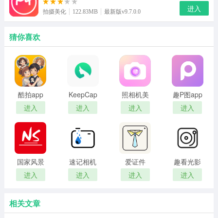
进入
拍摄美化
122.83MB
最新版v9.7.0.0
猜你喜欢
酷拍app
KeepCap
照相机美
趣P图app
相机
颜手机版
进入
进入
进入
进入
国家风景
速记相机
爱证件
趣看光影
最新版
进入
进入
进入
进入
相关文章