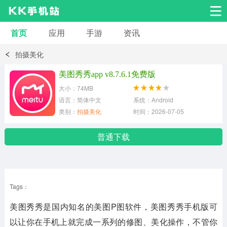
首页
应用
手游
资讯
安卓应用
安卓游戏
拍摄美化
系统工具
交友聊天
影音播放
美图秀秀app v8.7.6.1免费版
大小：74MB
小说漫画
学习教育
效率办公
语言：简体中文
系统：Android
类别：
拍摄美化
时间：2026-07-05
拍摄美化
生活服务
浏览下载
普通下载
运动健身
地图导航
网络购物
Tags：
金融理财
新闻资讯
游戏辅助
美图秀秀是国内知名的美图P图软件，美图秀秀手机版可
安卓其它
以让你在手机上就完成一系列的修图、美化操作，不管你